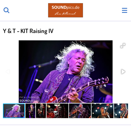
Zum
Hauptinhalt
springen
Y & T - KIT Raising IV